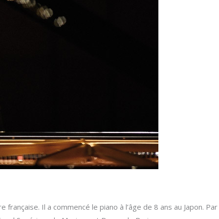
française. Il a commencé le piano à l’âge de 8 ans au Japon. Par la