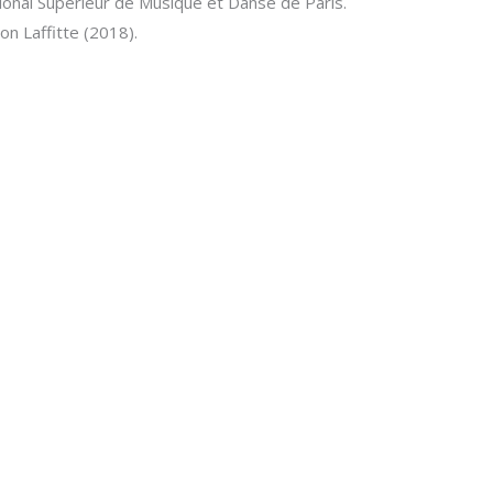
onal Supérieur de Musique et Danse de Paris.
on Laffitte (2018).